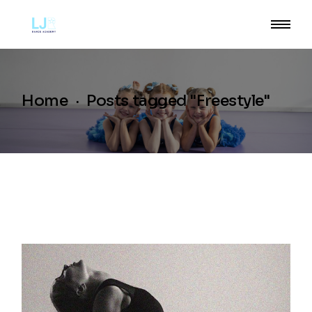
Skip
to
the
content
Home
Posts tagged "Freestyle"